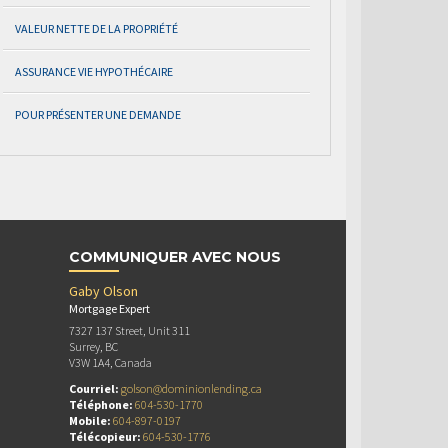
VALEUR NETTE DE LA PROPRIÉTÉ
ASSURANCE VIE HYPOTHÉCAIRE
POUR PRÉSENTER UNE DEMANDE
COMMUNIQUER AVEC NOUS
Gaby Olson
Mortgage Expert
7327 137 Street, Unit 311
Surrey, BC
V3W 1A4, Canada
Courriel:
golson@dominionlending.ca
Téléphone:
604-530-1770
Mobile:
604-897-0197
Télécopieur:
604-530-1776