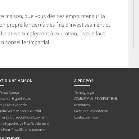
e maison, que vous désiriez emprunter sur la
oir propre foncier) à des fins d’investissement ou
le arrive simplement à expiration, il vous faut
n conseiller impartial.
AT D’UNE MAISON
À PROPOS
 Achat Aperçu
Témoignages
obation Hypothécaire
COMMERCIAL ET CRÉDIT-BAIL
e Vs Taux Variable
Ressources
dre Votre Rapport De Crédit
Prêteurs et associations
ner La Durée Qui Vous Convient
Contactez-nous
otre Hypothèque Plus Rapidement
ns Pour Travailleurs Autonomes
NANCEMENT