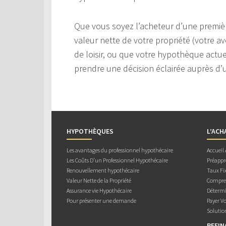
Que vous soyez l’acheteur d’une premièr
valeur nette de votre propriété (votre av
de loisir, ou que votre hypothèque actuel
prendre une décision éclairée auprès d’u
HYPOTHÈQUES
L’ACH
Les avantages du professionnel hypothécaire
Accueil
Les Coûts D’un Professionnel Hypothécaire
Préappr
Renouvellement hypothécaire
Taux Fix
Valeur Nette de la Propriété
Compren
Assurance vie Hypothécaire
Détermi
Pour présenter une demande
Payer V
Solutio
REFI