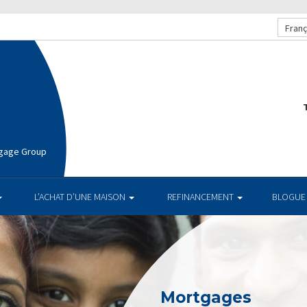
Franç
T
rtgage Group
L’ACHAT D’UNE MAISON
REFINANCEMENT
BLOGUE
Mortgages