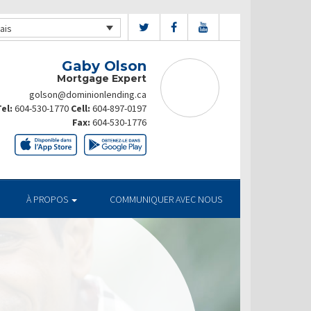
ais
Gaby Olson
Mortgage Expert
golson@dominionlending.ca
el:
604-530-1770
Cell:
604-897-0197
Fax:
604-530-1776
À PROPOS
COMMUNIQUER AVEC NOUS