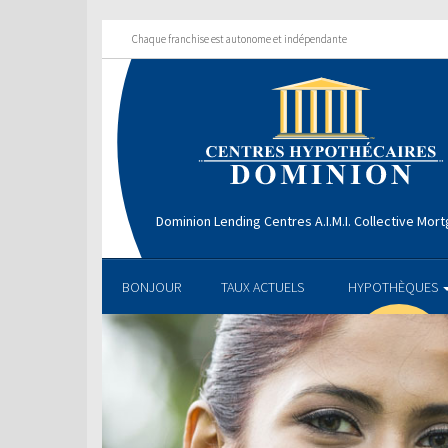
Chaque franchise est autonome et indépendante
Dominion Lending Centres A.I.M.I. Collective Mo
BONJOUR
TAUX ACTUELS
HYPOTHÈQUES