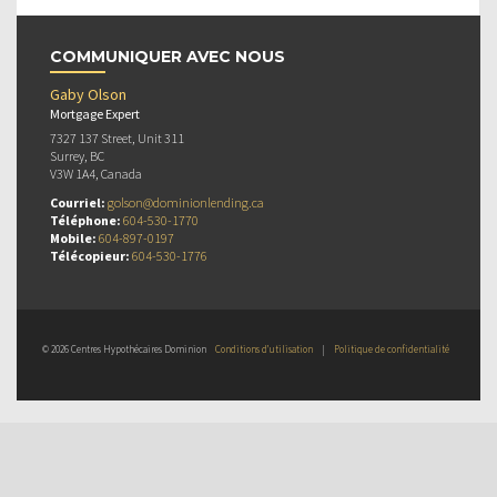
COMMUNIQUER AVEC NOUS
Gaby Olson
Mortgage Expert
7327 137 Street, Unit 311
Surrey, BC
V3W 1A4, Canada
Courriel:
golson@dominionlending.ca
Téléphone:
604-530-1770
Mobile:
604-897-0197
Télécopieur:
604-530-1776
© 2026 Centres Hypothécaires Dominion
Conditions d’utilisation
|
Politique de confidentialité